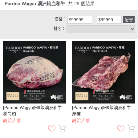
Pardoo Wagyu 澳洲純血和牛
共
26
個結果
價格：
排序：
[Pardoo Wagyu]M9級澳洲和牛 -
[Pardoo Wagyu]M9級澳洲和牛 -
和尚頭
厚裙
請洽店家
請洽店家