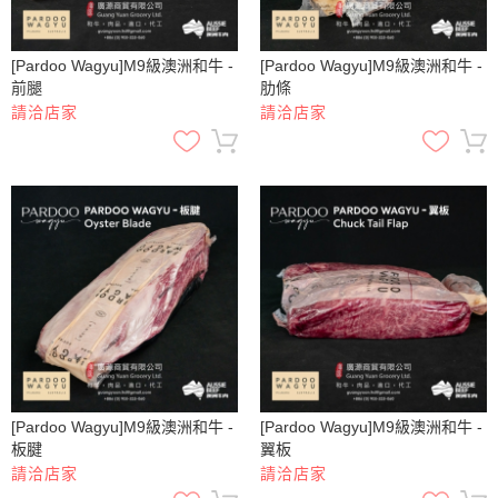
[Pardoo Wagyu]M9級澳洲和牛 -
[Pardoo Wagyu]M9級澳洲和牛 -
前腿
肋條
請洽店家
請洽店家
[Pardoo Wagyu]M9級澳洲和牛 -
[Pardoo Wagyu]M9級澳洲和牛 -
板腱
翼板
請洽店家
請洽店家