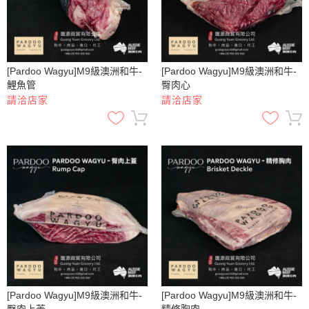
[Pardoo Wagyu]M9級澳洲和牛-
[Pardoo Wagyu]M9級澳洲和牛-
鯉魚管
臀肉心
請洽店家
請洽店家
[Pardoo Wagyu]M9級澳洲和牛-
[Pardoo Wagyu]M9級澳洲和牛-