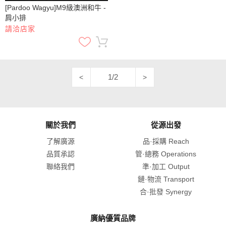
[Pardoo Wagyu]M9級澳洲和牛 -
肩小排
請洽店家
1/2
<
>
關於我們
從源出發
了解廣源
品·採購 Reach
品質承認
管·總務 Operations
聯絡我們
準·加工 Output
鏈·物流 Transport
合·批發 Synergy
廣納優質品牌