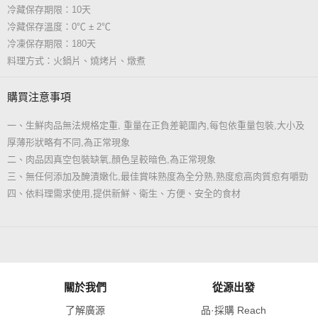
冷藏保存期限：10天
冷藏保存溫度：0℃ ± 2℃
冷凍保存期限：180天
料理方式：火鍋片、燒烤片、燉煮
購買注意事項
一、生鮮肉品無法規格定重, 重量在正負差範圍內,每包依重量包裝,大小及
厚薄形狀略有不同,為正常現象
二、肉品因真空包裝缺氧,顏色呈較暗色,為正常現象
三、無任何添加及醃漬嫩化,最佳賞味熟度為全分熟,熟度愈高肉質愈有嚼勁
四、依料理需求使用,提供新鮮、衛生、方便、安全的食材
關於我們
從源出發
了解廣源
品·採購 Reach