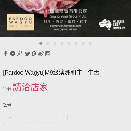
[Pardoo Wagyu]M9級澳洲和牛 - 牛舌
請洽店家
售價
數量
-
+