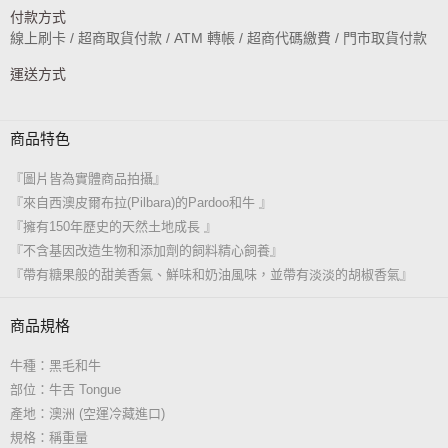
付款方式
線上刷卡 / 超商取貨付款 / ATM 轉帳 / 超商代碼繳費 / 門市取貨付款
運送方式
商品特色
『圖片皆為實體商品拍攝』
『來自西澳皮爾布拉(Pilbara)的Pardoo和牛 』
『擁有150年歷史的天然土地成長 』
『不含基因改造生物和添加劑的飼料精心飼養』
『帶有糖果般的甜美香氣、鮮味和奶油風味，並帶有淡淡的胡椒香氣』
商品規格
牛種：黑毛和牛
部位：牛舌 Tongue
產地：澳洲 (空運冷藏進口)
規格：稱重量