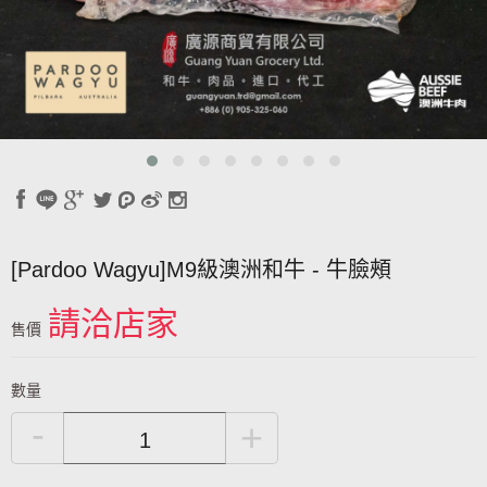
[Pardoo Wagyu]M9級澳洲和牛 - 牛臉頰
請洽店家
售價
數量
-
+