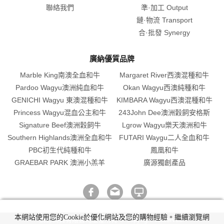
聯絡我們
準·加工 Output
鏈·物流 Transport
合·批發 Synergy
廣納優質品牌
Marble King南澳全血和牛
Margaret River西澳混種和牛
Pardoo Wagyu澳洲純血和牛
Okan Wagyu西澳純種和牛
GENICHI Wagyu 東澳混種和牛
KIMBARA Wagyu西澳混種和牛
Princess Wagyu混血公主和牛
243John Dee澳洲穀飼安格斯
Signature Beef澳洲穀飼牛
Lgrow Wagyu樂天澳洲和牛
Southern Highlands澳洲全血和牛
FUTARI Waygu二人全血和牛
PBC初生代純種和牛
鳳凰和牛
GRAEBAR PARK 澳洲小羔羊
廣源獨創產品
本網站使用您的Cookie於優化網站及您的購物經驗。繼續瀏覽網
廣源商貿有限公司版權所有 © copyright Reserved.