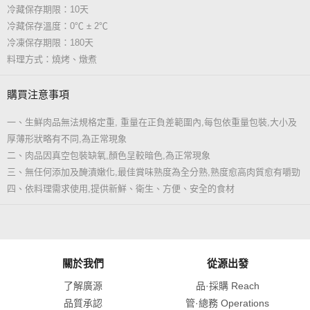
冷藏保存期限：10天
冷藏保存溫度：0℃ ± 2℃
冷凍保存期限：180天
料理方式：燒烤、燉煮
購買注意事項
一、生鮮肉品無法規格定重, 重量在正負差範圍內,每包依重量包裝,大小及
厚薄形狀略有不同,為正常現象
二、肉品因真空包裝缺氧,顏色呈較暗色,為正常現象
三、無任何添加及醃漬嫩化,最佳賞味熟度為全分熟,熟度愈高肉質愈有嚼勁
四、依料理需求使用,提供新鮮、衛生、方便、安全的食材
關於我們
從源出發
了解廣源
品·採購 Reach
品質承認
管·總務 Operations