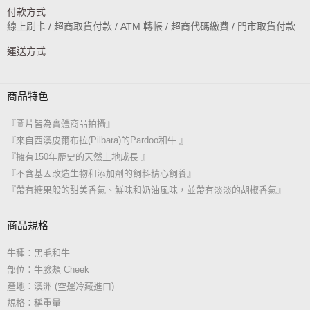
付款方式
線上刷卡 / 超商取貨付款 / ATM 轉帳 / 超商代碼繳費 / 門市取貨付款
運送方式
商品特色
『圖片皆為實體商品拍攝』
『來自西澳皮爾布拉(Pilbara)的Pardoo和牛 』
『擁有150年歷史的天然土地成長 』
『不含基因改造生物和添加劑的飼料精心飼養』
『帶有糖果般的甜美香氣、鮮味和奶油風味，並帶有淡淡的胡椒香氣』
商品規格
牛種：黑毛和牛
部位：牛臉頰 Cheek
產地：澳洲 (空運冷藏進口)
規格：稱重量