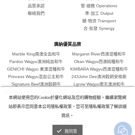
品質承認
管·總務 Operations
聯絡我們
準·加工 Output
鏈·物流 Transport
合·批發 Synergy
廣納優質品牌
Marble King南澳全血和牛
Margaret River西澳混種和牛
Pardoo Wagyu澳洲純血和牛
Okan Wagyu西澳純種和牛
GENICHI Wagyu 東澳混種和牛
KIMBARA Wagyu西澳混種和牛
Princess Wagyu混血公主和牛
243John Dee澳洲穀飼安格斯
Signature Beef澳洲穀飼牛
Lgrow Wagyu樂天澳洲和牛
Southern Highlands澳洲全血和牛
FUTARI Waygu二人全血和牛
本網站使用您的Cookie於優化網站及您的購物經驗。繼續瀏覽網
PBC初生代純種和牛
鳳凰和牛
站即表示您同意本公司隱私權政策，您可至隱私權政策了解詳細
GRAEBAR PARK 澳洲小羔羊
廣源獨創產品
資訊。
我同意