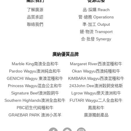
關於我們
從源出發
了解廣源
品·採購 Reach
品質承認
管·總務 Operations
聯絡我們
準·加工 Output
鏈·物流 Transport
合·批發 Synergy
廣納優質品牌
Marble King南澳全血和牛
Margaret River西澳混種和牛
Pardoo Wagyu澳洲純血和牛
Okan Wagyu西澳純種和牛
GENICHI Wagyu 東澳混種和牛
KIMBARA Wagyu西澳混種和牛
Princess Wagyu混血公主和牛
243John Dee澳洲穀飼安格斯
Signature Beef澳洲穀飼牛
Lgrow Wagyu樂天澳洲和牛
Southern Highlands澳洲全血和牛
FUTARI Waygu二人全血和牛
PBC初生代純種和牛
鳳凰和牛
GRAEBAR PARK 澳洲小羔羊
廣源獨創產品