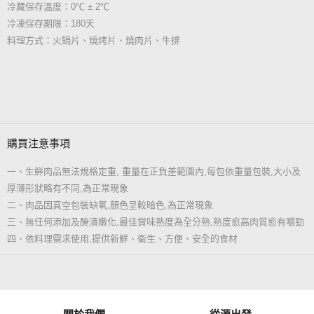
冷藏保存溫度：0℃ ± 2℃
冷凍保存期限：180天
料理方式：火鍋片、燒烤片、燒肉片、牛排
購買注意事項
一、生鮮肉品無法規格定重, 重量在正負差範圍內,每包依重量包裝,大小及
厚薄形狀略有不同,為正常現象
二、肉品因真空包裝缺氧,顏色呈較暗色,為正常現象
三、無任何添加及醃漬嫩化,最佳賞味熟度為全分熟,熟度愈高肉質愈有嚼勁
四、依料理需求使用,提供新鮮、衛生、方便、安全的食材