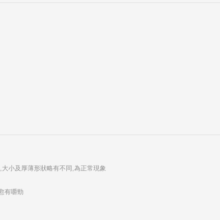
,大小及厚薄形狀略有不同,為正常現象
愈有嚼勁