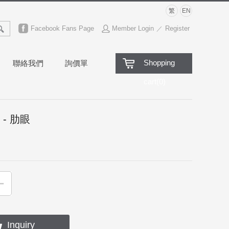
繁
EN
Facebook Fans Page
Member Login
Register
／
Shopping
聯絡我們
詢價單
cart
(
0
)
 - 肋眼
+
Inquiry