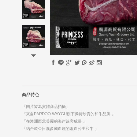
商品特色
『圖片皆為實體商品拍攝』
『來自PARDOO WAYGU旗下獨特珍貴的和牛品牌 』
『在澳洲西北美麗的海岸線旁成長 』
『結合歐亞日澳多國血統的混血公主和牛 』