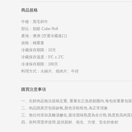
商品規格
牛種：黑毛和牛
部位：肋眼 Cube Roll
產地：澳洲 (空運冷藏進口)
規格：稱重量
冷藏保存期限：10天
冷藏保存溫度：0℃ ± 2℃
冷凍保存期限：180天
料理方式：火鍋片、燒肉片、牛排
購買注意事項
一、生鮮肉品無法規格定重, 重量在正負差範圍內,每包依重量包裝
二、肉品因真空包裝缺氧,顏色呈較暗色,為正常現象
三、無任何添加及醃漬嫩化,最佳賞味熟度為全分熟,熟度愈高肉質
四、依料理需求使用,提供新鮮、衛生、方便、安全的食材