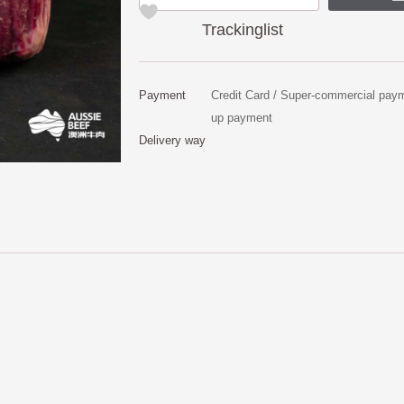
Trackinglist
Payment
Credit Card / Super-commercial paym
up payment
Delivery way