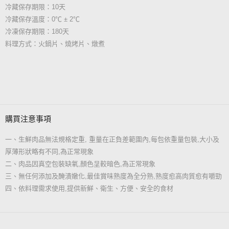
冷藏保存期限：10天
冷藏保存溫度：0℃ ± 2℃
冷凍保存期限：180天
料理方式：火鍋片、燒烤片、燉煮
購買注意事項
一、生鮮肉品無法規格定重, 重量在正負差範圍內,每包依重量包裝,大小及
厚薄形狀略有不同,為正常現象
二、肉品因真空包裝缺氧,顏色呈較暗色,為正常現象
三、無任何添加及醃漬嫩化,最佳賞味熟度為全分熟,熟度愈高肉質愈有嚼勁
四、依料理需求使用,提供新鮮、衛生、方便、安全的食材