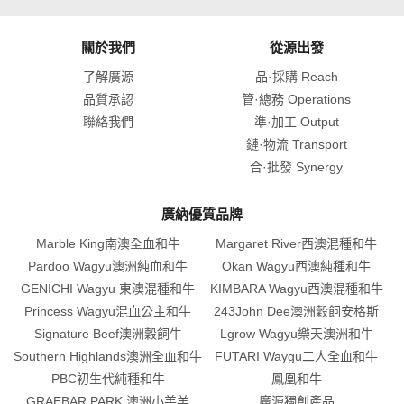
關於我們
從源出發
了解廣源
品·採購 Reach
品質承認
管·總務 Operations
聯絡我們
準·加工 Output
鏈·物流 Transport
合·批發 Synergy
廣納優質品牌
Marble King南澳全血和牛
Margaret River西澳混種和牛
Pardoo Wagyu澳洲純血和牛
Okan Wagyu西澳純種和牛
GENICHI Wagyu 東澳混種和牛
KIMBARA Wagyu西澳混種和牛
Princess Wagyu混血公主和牛
243John Dee澳洲穀飼安格斯
Signature Beef澳洲穀飼牛
Lgrow Wagyu樂天澳洲和牛
Southern Highlands澳洲全血和牛
FUTARI Waygu二人全血和牛
PBC初生代純種和牛
鳳凰和牛
GRAEBAR PARK 澳洲小羔羊
廣源獨創產品