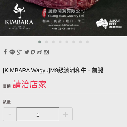
[KIMBARA Wagyu]M9級澳洲和牛 - 前腿
請洽店家
售價
數量
-
+